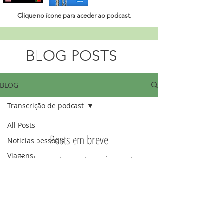
Clique no ícone para aceder ao
podcast.
BLOG POSTS
BLOG
Transcrição de podcast
All Posts
Posts em breve
Noticias pessoais
Viagens
Explore outras categorias neste
blog ou volte mais tarde.
Missões e ministério
Lições da vida
Suplemento aos podcasts
Profecia, Últimos Dias