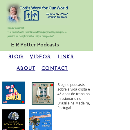
Reader comment:
"...a dedication to Scripture and thought-provoking insights...
a
passion for Scripture with a unique perspective"
E R Potter Podcasts
BLOG
VIDEOS
LINKS
ABOUT
CONTACT
Blogs e podcasts
sobre a vida cristã e
45 anos de trabalho
missionário no
Brasil e na Madeira,
Portugal