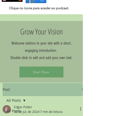
Clique no ícone para aceder ao
podcast.
Grow Your Vision
Welcome visitors to your site with a short,
engaging introduction.
Double click to edit and add your own text.
Start Now
Post
All Posts
Edgar Potter
All Posts
22 de jul. de 2024
7 min de leitura