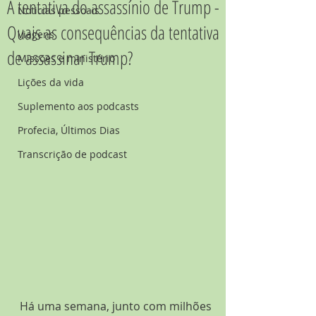
A tentativa do assassínio de Trump -
Noticias pessoais
Quais as consequências da tentativa
Viagens
de assassinar Trump?
Missões e ministério
Lições da vida
Suplemento aos podcasts
Profecia, Últimos Dias
Transcrição de podcast
Há uma semana, junto com milhões 