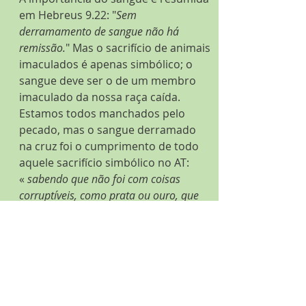
em Hebreus 9.22: "
Sem 
derramamento de sangue não há 
remissão.
" Mas o sacrifício de animais 
imaculados é apenas simbólico; o 
sangue deve ser o de um membro 
imaculado da nossa raça caída. 
Estamos todos manchados pelo 
pecado, mas o sangue derramado 
na cruz foi o cumprimento de todo 
aquele sacrifício simbólico no AT: 
«
sabendo que não foi com coisas 
corruptíveis, como prata ou ouro, que 
fostes resgatados da vossa vã maneira 
de viver, que por tradição recebestes 
dos vossos pais, mas com precioso 
sangue, como de um cordeiro sem 
defeito e sem mancha, o sangue de 
Cristo,
." 
1 Pedro 1.18-19