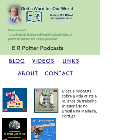
Reader comment:
"...a dedication to Scripture and thought-provoking insights...
a
passion for Scripture with a unique perspective"
E R Potter Podcasts
BLOG
VIDEOS
LINKS
ABOUT
CONTACT
Blogs e podcasts
sobre a vida cristã e
45 anos de trabalho
missionário no
Brasil e na Madeira,
Portugal