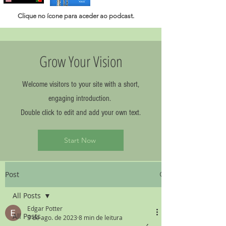
Clique no ícone para aceder ao
podcast.
Grow Your Vision
Welcome visitors to your site with a short,
engaging introduction.
Double click to edit and add your own text.
Start Now
Post
All Posts
Edgar Potter
All Posts
3 de ago. de 2023
8 min de leitura