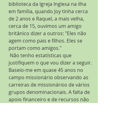
biblioteca da Igreja Inglesa na ilha 
em família, quando Joy tinha cerca 
de 2 anos e Raquel, a mais velha, 
cerca de 15, ouvimos um amigo 
britânico dizer a outros: "Eles não 
agem como pais e filhos. Eles se 
portam como amigos."
 Não tenho estatísticas que 
justifiquem o que vou dizer a seguir. 
Baseio-me em quase 45 anos no 
campo missionário observando as 
carreiras de missionários de vários 
grupos denominacionais. A falta de 
apoio financeiro e de recursos não 
parecia ser a principal causa para os 
missionários deixarem o campo. Em 
comparação com o apoio que 
outros missionários receberam, 
nosso apoio foi pouco acima do nível 