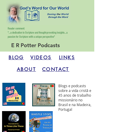
Reader comment:
"...a dedication to Scripture and thought-provoking insights...
a
passion for Scripture with a unique perspective"
E R Potter Podcasts
BLOG
VIDEOS
LINKS
ABOUT
CONTACT
Blogs e podcasts
sobre a vida cristã e
45 anos de trabalho
missionário no
Brasil e na Madeira,
Portugal