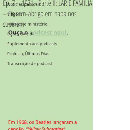
Ep. 7 -- 1971 - Parte II: LAR E FAMÍLIA
Noticias pessoais
– Os sem-abrigo em nada nos
Viagens
superam
Missões e ministério
Ouça o 
podcast aqui
.
Lições da vida
Suplemento aos podcasts
Profecia, Últimos Dias
Transcrição de podcast
Em 1968, os Beatles lançaram a 
canção, “
Yellow Submarine
” 