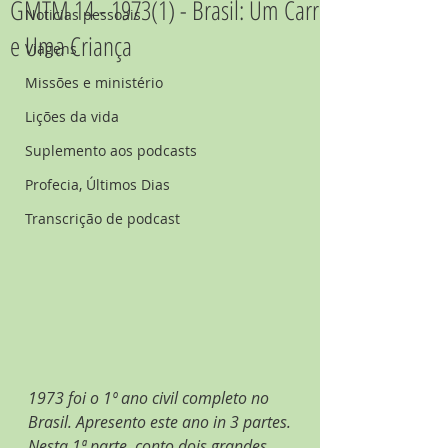
GMTM 14 - 1973(1) - Brasil: Um Carro
Noticias pessoais
e Uma Criança
Viagens
Missões e ministério
Lições da vida
Suplemento aos podcasts
Profecia, Últimos Dias
Transcrição de podcast
1973 foi o 1º ano civil completo no 
Brasil. Apresento este ano in 3 partes. 
Nesta 1ª parte, conto dois grandes 