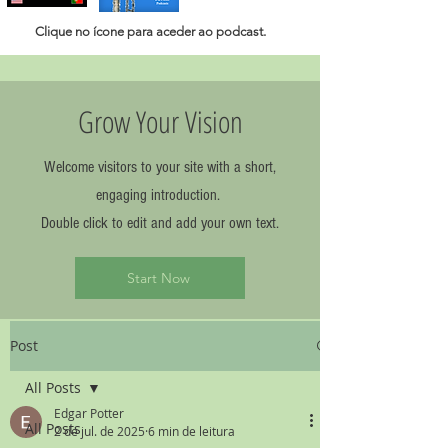
Clique no ícone para aceder ao
podcast.
Grow Your Vision
Welcome visitors to your site with a short,
engaging introduction.
Double click to edit and add your own text.
Start Now
Post
All Posts
Edgar Potter
All Posts
2 de jul. de 2025
6 min de leitura