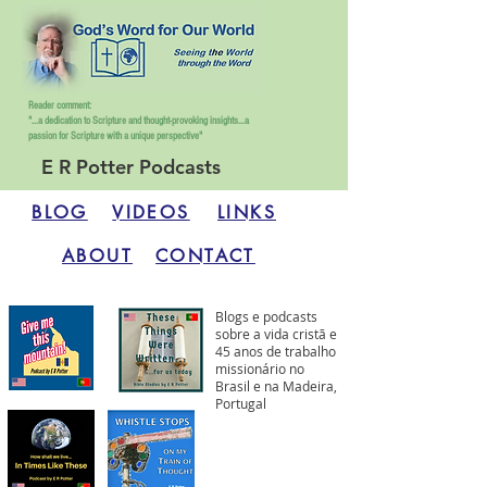
Reader comment:
"...a dedication to Scripture and thought-provoking insights...
a
passion for Scripture with a unique perspective"
E R Potter Podcasts
BLOG
VIDEOS
LINKS
ABOUT
CONTACT
Blogs e podcasts
sobre a vida cristã e
45 anos de trabalho
missionário no
Brasil e na Madeira,
Portugal