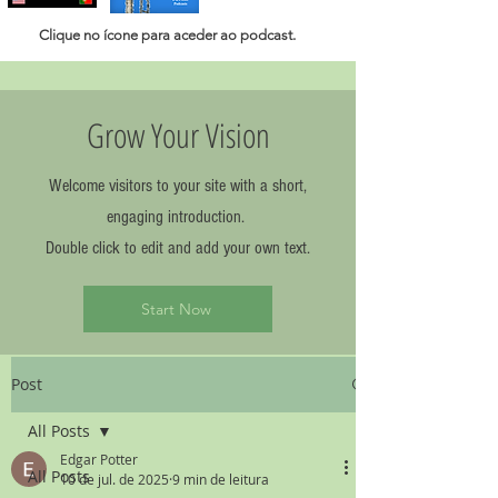
Clique no ícone para aceder ao
podcast.
Grow Your Vision
Welcome visitors to your site with a short,
engaging introduction.
Double click to edit and add your own text.
Start Now
Post
All Posts
Edgar Potter
All Posts
10 de jul. de 2025
9 min de leitura