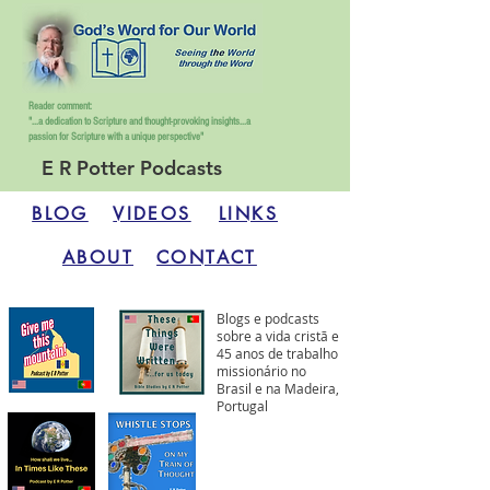
Reader comment:
"...a dedication to Scripture and thought-provoking insights...
a
passion for Scripture with a unique perspective"
E R Potter Podcasts
BLOG
VIDEOS
LINKS
ABOUT
CONTACT
Blogs e podcasts
sobre a vida cristã e
45 anos de trabalho
missionário no
Brasil e na Madeira,
Portugal