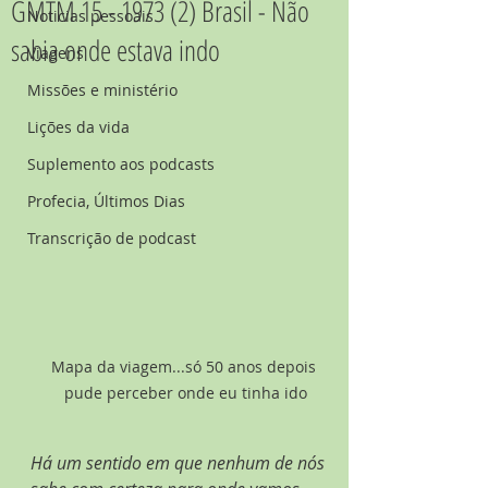
GMTM 15 - 1973 (2) Brasil - Não
Noticias pessoais
sabia onde estava indo
Viagens
Missões e ministério
Lições da vida
Suplemento aos podcasts
Profecia, Últimos Dias
Transcrição de podcast
Mapa da viagem...só 50 anos depois 
pude perceber onde eu tinha ido
Há um sentido em que nenhum de nós 