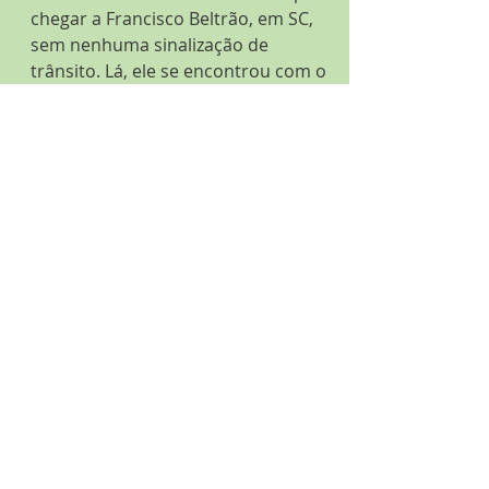
chegar a Francisco Beltrão, em SC, 
sem nenhuma sinalização de 
trânsito. Lá, ele se encontrou com o 
chefe do exército naquele distrito e a 
conversa novamente foi sobre 
perseguir traficantes de drogas. 
Quanto a mim, eu não estava em 
nenhuma condição de perseguir 
nada ou ninguém. Quando paramos 
para passar a noite no que descrevi 
como "uma lixeira de um lugar", eu 
estava 'quebrado' (literalmente 
"quebrado"---senti como se não 
tivesse conseguido ceder o direito 
de passagem a um daqueles 
caminhões que se aproximavam). 
Minhas costas doíam de horas 
sentadas desajeitadamente torcidas, 