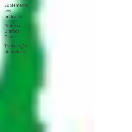
Suplemento
aos
podcasts
Profecia,
Últimos
Dias
Transcrição
de podcast