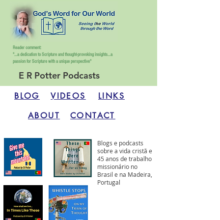
Reader comment:
"...a dedication to Scripture and thought-provoking insights...
a
passion for Scripture with a unique perspective"
E R Potter Podcasts
BLOG
VIDEOS
LINKS
ABOUT
CONTACT
Blogs e podcasts
sobre a vida cristã e
45 anos de trabalho
missionário no
Brasil e na Madeira,
Portugal