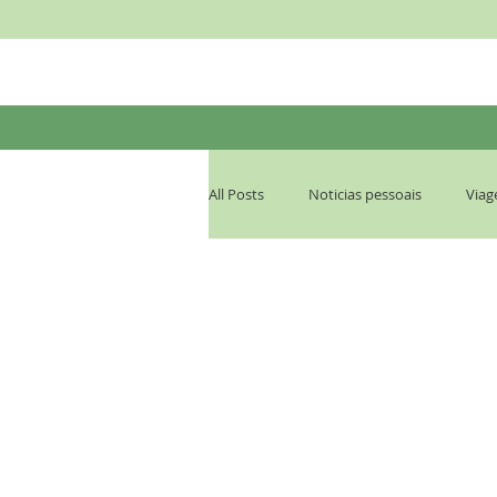
All Posts
Noticias pessoais
Viag
Profecia, Últimos Dias
Transcri