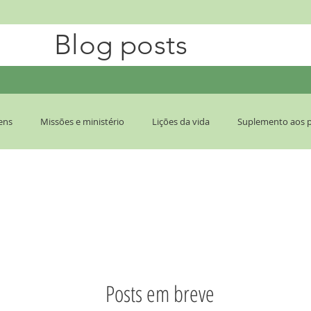
Blog posts
ens
Missões e ministério
Lições da vida
Suplemento aos 
ção de podcast
Posts em breve