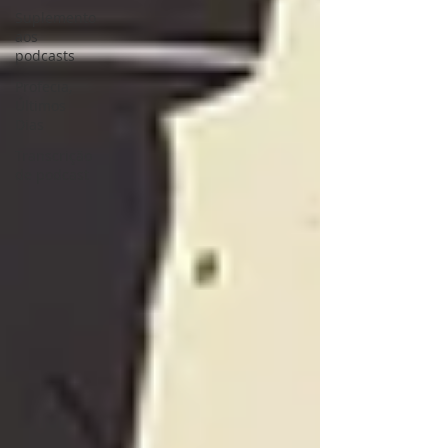
Suplemento
aos
podcasts
Profecia,
Últimos
Dias
Transcrição
de podcast