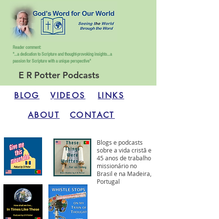
Reader comment:
"...a dedication to Scripture and thought-provoking insights...
a
passion for Scripture with a unique perspective"
E R Potter Podcasts
BLOG
VIDEOS
LINKS
ABOUT
CONTACT
Blogs e podcasts
sobre a vida cristã e
45 anos de trabalho
missionário no
Brasil e na Madeira,
Portugal