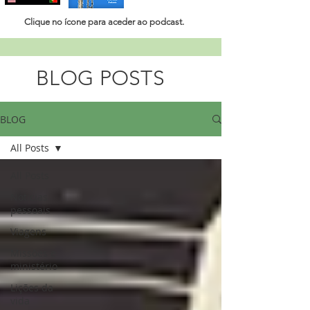
Clique no ícone para aceder ao
podcast.
BLOG POSTS
BLOG
All Posts
All Posts
Noticias
pessoais
Viagens
Missões e
ministério
Lições da
vida