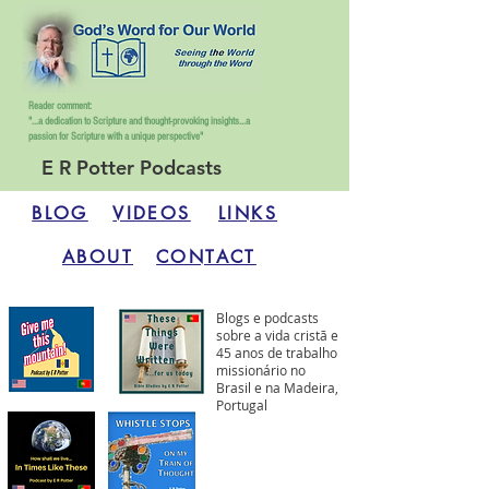
Reader comment:
"...a dedication to Scripture and thought-provoking insights...
a
passion for Scripture with a unique perspective"
E R Potter Podcasts
BLOG
VIDEOS
LINKS
ABOUT
CONTACT
Blogs e podcasts
sobre a vida cristã e
45 anos de trabalho
missionário no
Brasil e na Madeira,
Portugal