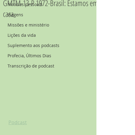
GMTM-13-P 1972-Brasil: Estamos em
Noticias pessoais
casa
Viagens
Missões e ministério
Lições da vida
Suplemento aos podcasts
Profecia, Últimos Dias
Transcrição de podcast
Podcast