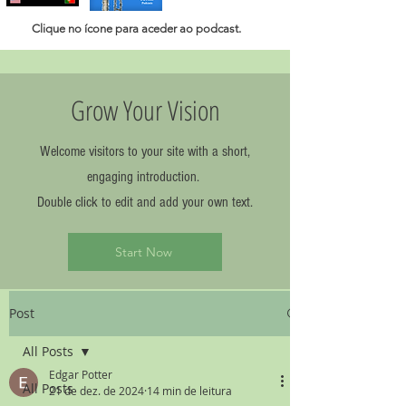
Clique no ícone para aceder ao
podcast.
Grow Your Vision
Welcome visitors to your site with a short,
engaging introduction.
Double click to edit and add your own text.
Start Now
Post
All Posts
Edgar Potter
All Posts
21 de dez. de 2024
14 min de leitura