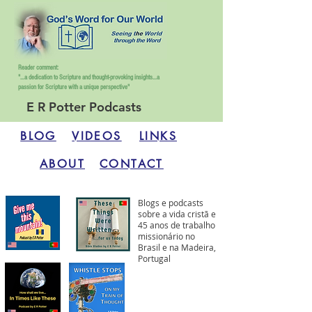
Reader comment:
"...a dedication to Scripture and thought-provoking insights...
a
passion for Scripture with a unique perspective"
E R Potter Podcasts
BLOG
VIDEOS
LINKS
ABOUT
CONTACT
Blogs e podcasts
sobre a vida cristã e
45 anos de trabalho
missionário no
Brasil e na Madeira,
Portugal