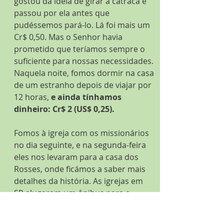
gostou da ideia de girar a catraca e 
passou por ela antes que 
pudéssemos pará-lo. Lá foi mais um 
Cr$ 0,50. Mas o Senhor havia 
prometido que teríamos sempre o 
suficiente para nossas necessidades. 
Naquela noite, fomos dormir na casa 
de um estranho depois de viajar por 
12 horas, 
e ainda tínhamos 
dinheiro: Cr$ 2 (US$ 0,25).
Fomos à igreja com os missionários 
no dia seguinte, e na segunda-feira 
eles nos levaram para a casa dos 
Rosses, onde ficámos a saber mais 
detalhes da história. As igrejas em 
SP alugaram um ônibus para a 
viagem ao Rio para uma dedicação 
de uma igreja, e reservaram um 